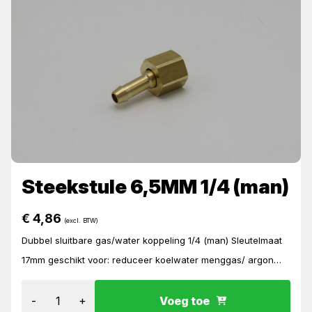
Steekstule 6,5MM 1/4 (man)
€
4,86
(excl. BTW)
Dubbel sluitbare gas/water koppeling 1/4 (man) Sleutelmaat
17mm geschikt voor: reduceer koelwater menggas/ argon
inbouw
-
+
Voeg toe