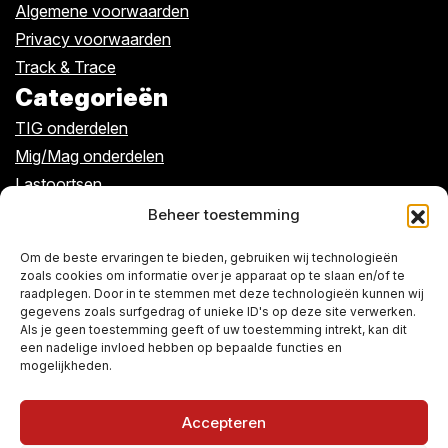
Algemene voorwaarden
Privacy voorwaarden
Track & Trace
Categorieën
TIG onderdelen
Mig/Mag onderdelen
Lastoortsen
Kabels/klemmen
Beheer toestemming
Algemeen
Om de beste ervaringen te bieden, gebruiken wij technologieën
zoals cookies om informatie over je apparaat op te slaan en/of te
raadplegen. Door in te stemmen met deze technologieën kunnen wij
Over ons
gegevens zoals surfgedrag of unieke ID's op deze site verwerken.
De winkel
Als je geen toestemming geeft of uw toestemming intrekt, kan dit
een nadelige invloed hebben op bepaalde functies en
Contact
mogelijkheden.
Accepteren