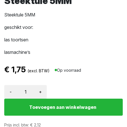
Steektule 5MM
Steektule 5MM
geschikt voor:
las toortsen
lasmachine’s
€
1,75
Op voorraad
(excl. BTW)
-
+
Toevoegen aan winkelwagen
Prijs incl. btw:
€
2,12