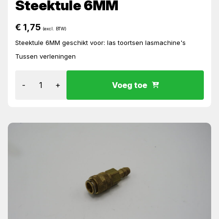
Steektule 6MM
€
1,75
(excl. BTW)
Steektule 6MM geschikt voor: las toortsen lasmachine's
Tussen verleningen
-
+
Voeg toe