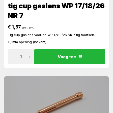
tig cup gaslens WP 17/18/26
NR 7
€
1,57
(excl. BTW)
Tig cup gaslens voor de WP 17/18/26 NR 7 tig toortsen.
11,1mm opening (laskant)
-
+
Voeg toe