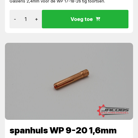
Gaslens 2,4mm voor de WP 17-18-26 tig toortsen.
-
+
Voeg toe
spanhuls WP 9-20 1,6mm