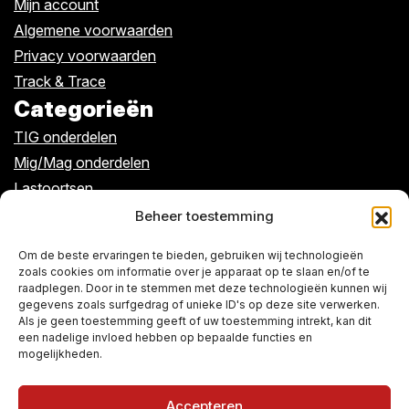
Mijn account
Algemene voorwaarden
Privacy voorwaarden
Track & Trace
Categorieën
TIG onderdelen
Mig/Mag onderdelen
Lastoortsen
Kabels/klemmen
Beheer toestemming
Algemeen
Om de beste ervaringen te bieden, gebruiken wij technologieën
zoals cookies om informatie over je apparaat op te slaan en/of te
raadplegen. Door in te stemmen met deze technologieën kunnen wij
Over ons
gegevens zoals surfgedrag of unieke ID's op deze site verwerken.
Als je geen toestemming geeft of uw toestemming intrekt, kan dit
De winkel
een nadelige invloed hebben op bepaalde functies en
Contact
mogelijkheden.
Accepteren