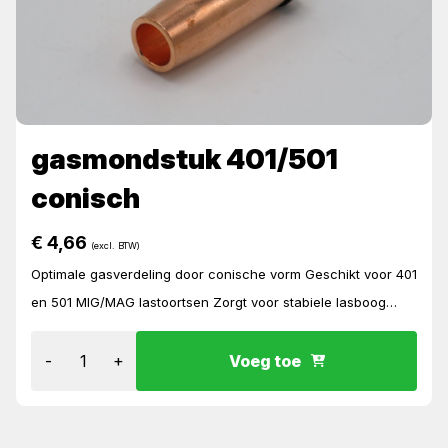
gasmondstuk 401/501
conisch
€
4,66
(excl. BTW)
Optimale gasverdeling door conische vorm Geschikt voor 401
en 501 MIG/MAG lastoortsen Zorgt voor stabiele lasboog
Betere bescherming van de las tegen oxidatie Slijtvast en h...
-
+
Voeg toe