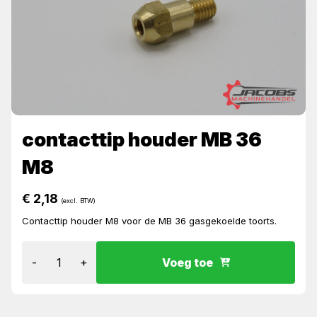
contacttip houder MB 36
M8
€
2,18
(excl. BTW)
Contacttip houder M8 voor de MB 36 gasgekoelde toorts.
-
+
Voeg toe