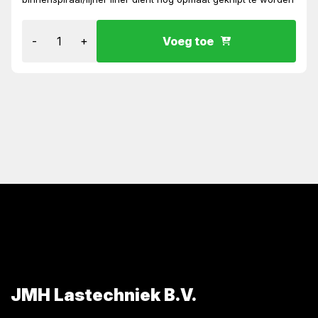
-
+
Voeg toe
JMH Lastechniek B.V.