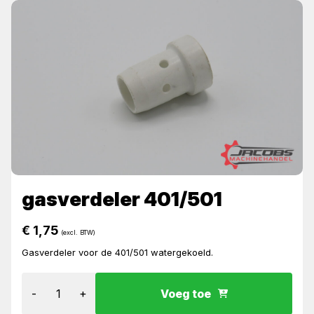
gasverdeler 401/501
€
1,75
(excl. BTW)
Gasverdeler voor de 401/501 watergekoeld.
-
+
Voeg toe