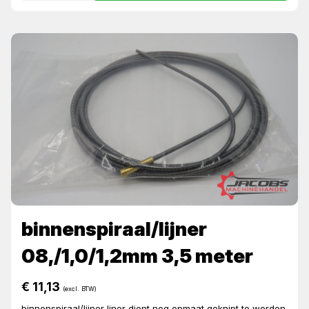
binnenspiraal/lijner
08,/1,0/1,2mm 3,5 meter
€
11,13
(excl. BTW)
binnenspiraal/lijner liner dient nog opmaat geknipt te worden