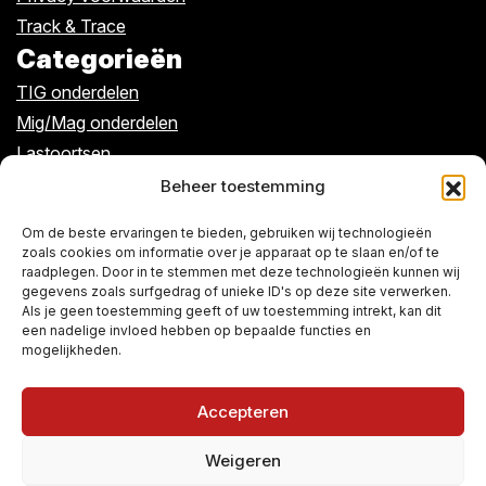
Track & Trace
Categorieën
TIG onderdelen
Mig/Mag onderdelen
Lastoortsen
Kabels/klemmen
Beheer toestemming
Algemeen
Om de beste ervaringen te bieden, gebruiken wij technologieën
zoals cookies om informatie over je apparaat op te slaan en/of te
raadplegen. Door in te stemmen met deze technologieën kunnen wij
Over ons
gegevens zoals surfgedrag of unieke ID's op deze site verwerken.
De winkel
Als je geen toestemming geeft of uw toestemming intrekt, kan dit
een nadelige invloed hebben op bepaalde functies en
Contact
mogelijkheden.
Accepteren
Weigeren