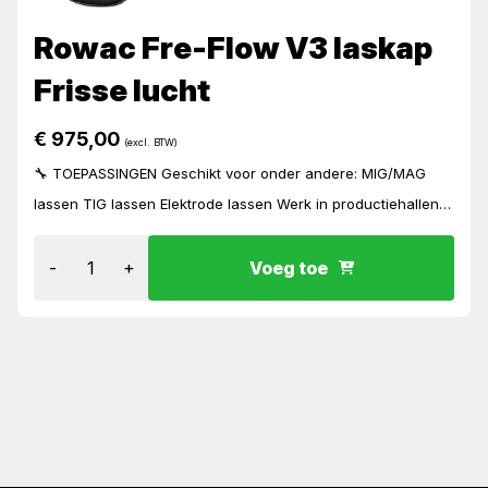
Rowac Fre-Flow V3 laskap
Frisse lucht
€
975,00
(excl. BTW)
🔧 TOEPASSINGEN Geschikt voor onder andere: MIG/MAG
lassen TIG lassen Elektrode lassen Werk in productiehallen
Constructie- en montagewerk Omgevingen met verhoogde
lasr...
-
+
Voeg toe