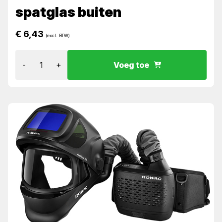
spatglas buiten
€
6,43
(excl. BTW)
-
+
Voeg toe