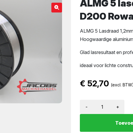
ALMG 5 las
D200 Row
ALMG 5 Lasdraad 1,2m
Hoogwaardige aluminium
Glad lasresultaat en prof
ideaal voor lichte constru
€
52,70
(excl. BTW
-
+
Toevoe