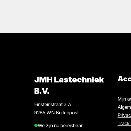
JMH Lastechniek
Acc
B.V.
Mijn 
Einsteinstraat 3 A
Algem
9285 WN Buitenpost
Priva
Track
We zijn nu bereikbaar