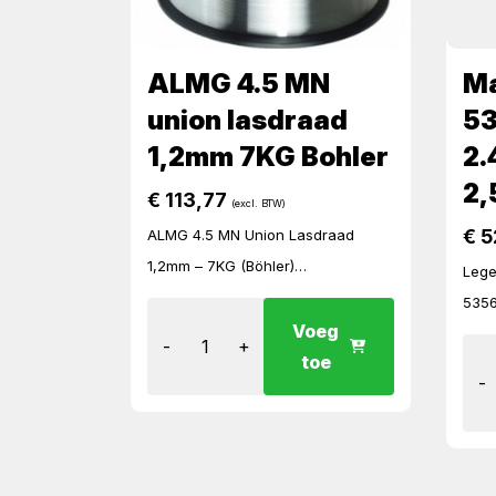
ALMG 4.5 MN
M
union lasdraad
5
1,2mm 7KG Bohler
2
2,
€
113,77
(excl. BTW)
€
5
ALMG 4.5 MN Union Lasdraad
1,2mm – 7KG (Böhler)
Lege
Hoogwaardige aluminium lasdraad
5356
voor MIG/MAG lassen. Zee water
Voeg
1000
-
+
bestending, Glad lasresultaat en
toe
Kartonnen
-
professioneel, ideaal voor...
wiss
mech