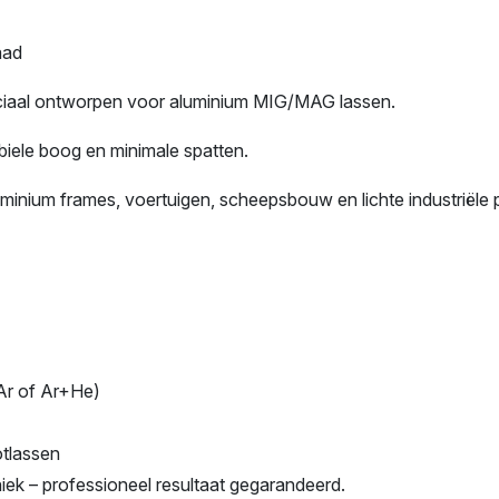
aad
iaal ontworpen voor aluminium MIG/MAG lassen.
biele boog en minimale spatten.
uminium frames, voertuigen, scheepsbouw en lichte industriële 
Ar of Ar+He)
otlassen
niek – professioneel resultaat gegarandeerd.