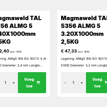
agmaweld TAL
Magmaweld TA
356 ALMG 5
5356 ALMG 5
.40X1000mm
3.20X1000mm
5KG
2,5KG
2,40
€
47,33
(excl. BTW)
(excl. BTW)
ring: AlMg5 (EN ISO 18273: S Al
Legering: AlMg5 (EN ISO 18273:
) Diameter: 2,4 mm Lengte:
5356) Diameter: 3,2 mm Lengte
 mm Verpakking: 2,5 kg ronde
1000 mm Verpakking: 2,5 kg r
 koker Te ver lassen met
Kartonnen koker Te ver lassen met
Voeg
Voeg
+
-
+
elstroom (AC) tig Hoge
wisselstroom (AC) tig Hoge
toe
toe
anisc...
mechanisc...