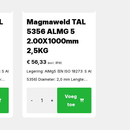
L
Magmaweld TAL
5356 ALMG 5
2.00X1000mm
2,5KG
€
56,33
(excl. BTW)
 S Al
Legering: AlMg5 (EN ISO 18273: S Al
:
5356) Diameter: 2,0 mm Lengte:
onde
1000 mm Verpakking: 2,5 kg ronde
Kartonnen koker Te ver lassen met
Voeg
-
+
wisselstroom (AC) tig Hoge
toe
mechanisc...