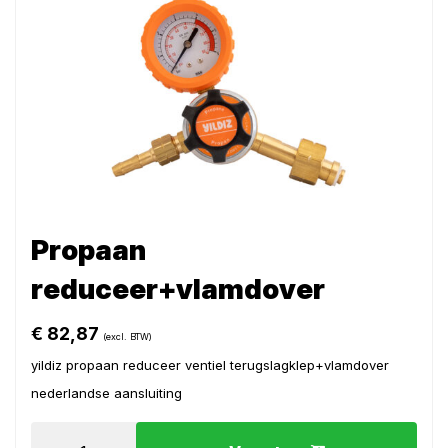
Propaan
reduceer+vlamdover
€
82,87
(excl. BTW)
yildiz propaan reduceer ventiel terugslagklep+vlamdover
nederlandse aansluiting