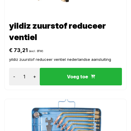
yildiz zuurstof reduceer
ventiel
€
73,21
(excl. BTW)
yildiz zuurstof reduceer ventiel nederlandse aansluiting
-
+
Voeg toe