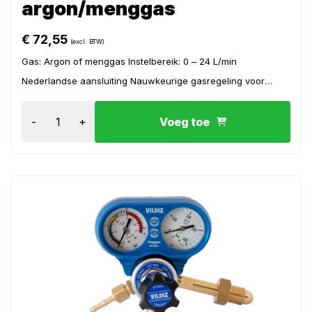
argon/menggas
€
72,55
(excl. BTW)
Gas: Argon of menggas Instelbereik: 0 – 24 L/min
Nederlandse aansluiting Nauwkeurige gasregeling voor
optimale lasprestaties...
-
+
Voeg toe