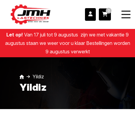
0
Let op!
Van 17 juli tot 9 augustus zijn we met vakantie 9
augustus staan we weer voor u klaar Bestellingen worden
9 augustus verwerkt
Yildiz
Yildiz