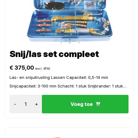
Snij/las set compleet
€
375,00
(excl. BTW)
Las- en snijuitrusting Lassen Capaciteit: 0,5-14 mm
Snijcapaciteit: 3-100 mm Schacht: 1 stuk Snijbrander: 1 stuk
Snijmondstuk: 1 reeks Lashulpstuk: 6 stuks Snijhulpstuk...
-
+
Voeg toe