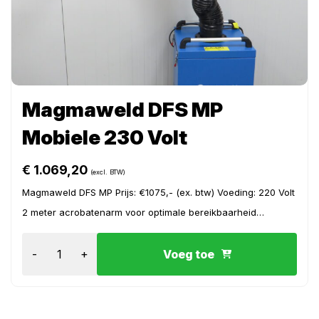
Magmaweld DFS MP
Mobiele 230 Volt
€
1.069,20
(excl. BTW)
Magmaweld DFS MP Prijs: €1075,- (ex. btw) Voeding: 220 Volt
2 meter acrobatenarm voor optimale bereikbaarheid
Lasrookreiniging F9-filter met 99% effici...
-
+
Voeg toe