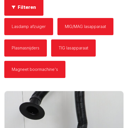
Filteren
Lasdamp afzuiger
MIG/MAG lasapparaat
Plasmasnijders
TIG lasapparaat
Magneet boormachine's