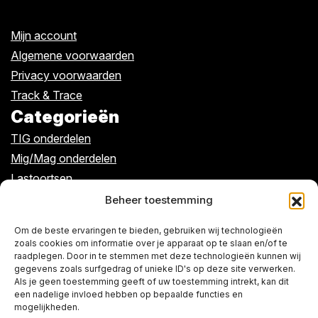
Mijn account
Algemene voorwaarden
Privacy voorwaarden
Track & Trace
Categorieën
TIG onderdelen
Mig/Mag onderdelen
Lastoortsen
Kabels/klemmen
Beheer toestemming
Algemeen
Om de beste ervaringen te bieden, gebruiken wij technologieën
zoals cookies om informatie over je apparaat op te slaan en/of te
raadplegen. Door in te stemmen met deze technologieën kunnen wij
Over ons
gegevens zoals surfgedrag of unieke ID's op deze site verwerken.
Als je geen toestemming geeft of uw toestemming intrekt, kan dit
De winkel
een nadelige invloed hebben op bepaalde functies en
Contact
mogelijkheden.