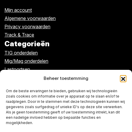
Mijn account
Algemene voorwaarden
Privacy voorwaarden
Track & Trace
Categorieën
TIG onderdelen
Mig/Mag onderdelen
Lastoortsen
Kabels/klemmen
Beheer toestemming
Algemeen
Om de beste ervaringen te bieden, gebruiken wij technologieën
zoals cookies om informatie over je apparaat op te slaan en/of te
raadplegen. Door in te stemmen met deze technologieën kunnen wij
Over ons
gegevens zoals surfgedrag of unieke ID's op deze site verwerken.
De winkel
Als je geen toestemming geeft of uw toestemming intrekt, kan dit
een nadelige invloed hebben op bepaalde functies en
Contact
mogelijkheden.